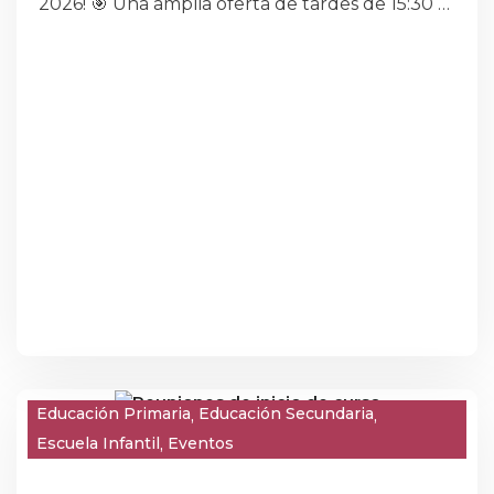
2026! 🎯 Una amplia oferta de tardes de 15:30 a
18:30 h para un desarrollo integral: cognitivo,
social, motriz y emocional en Infantil, Primaria y
ESO
Educación Primaria
Educación Secundaria
Escuela Infantil
Eventos