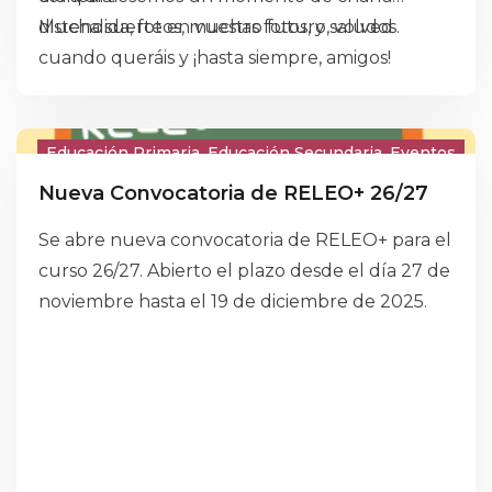
distendida, fotos, muchas fotos, y saludos.
Mucha suerte en vuestro futuro, volved
cuando queráis y ¡hasta siempre, amigos!
Educación Primaria
Educación Secundaria
Eventos
Nueva Convocatoria de RELEO+ 26/27
Se abre nueva convocatoria de RELEO+ para el
curso 26/27. Abierto el plazo desde el día 27 de
noviembre hasta el 19 de diciembre de 2025.