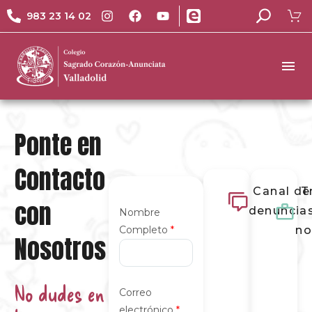
983 23 14 02
Ponte en
Contacto
Canal de
T
con
denuncia
Nombre
Completo
*
no
Nosotros
No dudes en
Correo
electrónico
*