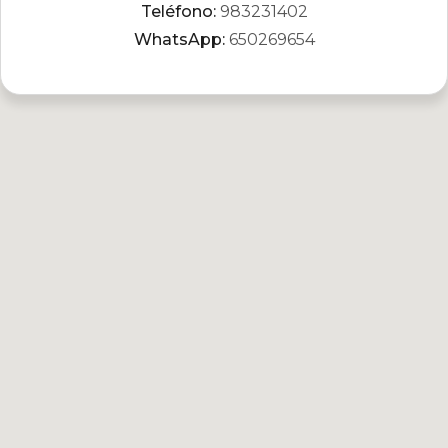
Teléfono:
983231402
WhatsApp:
650269654