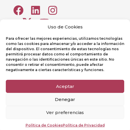
Uso de Cookies
Para ofrecer las mejores experiencias, utilizamos tecnologías
como las cookies para almacenar y/o acceder a la información
del dispositivo. El consentimiento de estas tecnologías nos
permitirá procesar datos como el comportamiento de
navegación o las identificaciones únicas en este sitio. No
consentir o retirar el consentimiento, puede afectar
Aviso legal
negativamente a ciertas características y funciones.
Política de Privacidad
Aceptar
Política de Cookies
Denegar
Canal de denuncias
Ver preferencias
© FEFC 2025. Todos los derechos reservados – Desarollado por
Fenix
Web Pro C.A
en Colaboración con
Educa Digital
Política de Cookies
Política de Privacidad